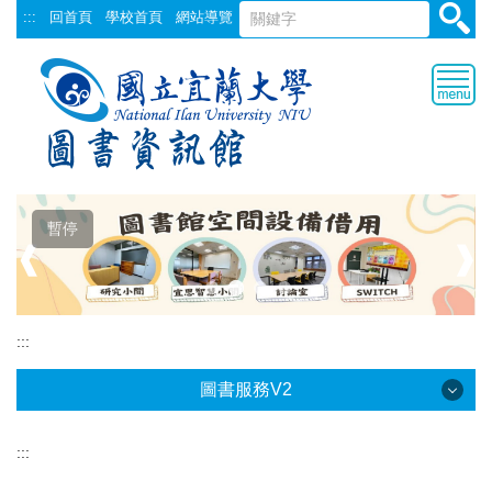
跳
:::
回首頁
學校首頁
網站導覽
到
主
要
內
容
區
暫停
❰
❱
:::
圖書服務V2
:::