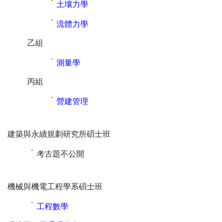
˙
土壤力學
˙
流體力學
乙組
˙
測量學
丙組
˙
營建管理
建築與永續規劃研究所碩士班
˙
考古題不公開
機械與機電工程學系碩士班
˙
工程數學