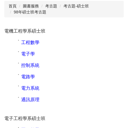
首頁
圖書服務
考古題
考古題-碩士班
98年碩士班考古題
閱讀與推廣
館藏資源
電機工程學系碩士班
校史資料
˙
工程數學
採編服務
˙
電子學
志願服務
˙
控制系統
˙
電路學
˙
電力系統
˙
通訊原理
電子工程學系碩士班