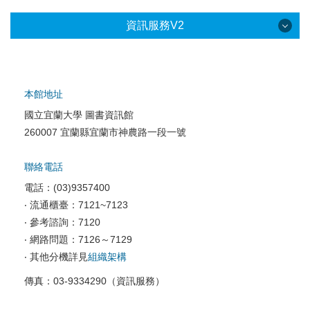
資訊服務V2
本館地址
國立宜蘭大學 圖書資訊館
校園網路服務
260007 宜蘭縣宜蘭市神農路一段一號
校園軟體服務
聯絡電話
校園資訊安全
電話：(03)9357400
電腦教室相關
‧ 流通櫃臺：7121~7123
‧ 參考諮詢：7120
資訊服務申請
‧ 網路問題：7126～7129
‧ 其他分機詳見
組織架構
傳真：03-9334290（資訊服務）