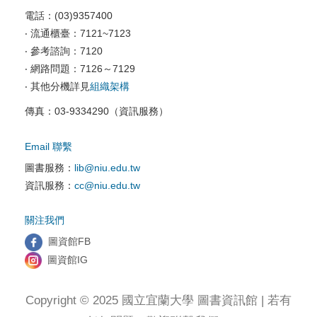
校園資訊安全
電話：(03)9357400
電腦教室相關
‧ 流通櫃臺：7121~7123
‧ 參考諮詢：7120
資訊服務申請
‧ 網路問題：7126～7129
‧ 其他分機詳見
組織架構
傳真：03-9334290（資訊服務）
Email 聯繫
圖書服務：
lib@niu.edu.tw
資訊服務：
cc@niu.edu.tw
關注我們
圖資館FB
圖資館IG
Copyright © 2025 國立宜蘭大學 圖書資訊館 | 若有