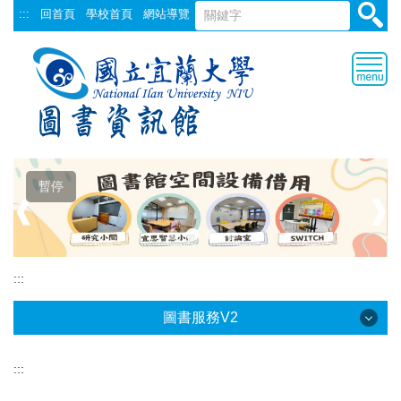
跳
:::
回首頁
學校首頁
網站導覽
到
主
要
內
容
區
暫停
❰
❱
:::
圖書服務V2
:::