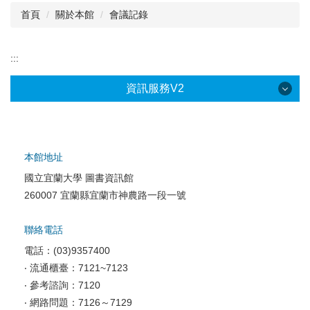
首頁
關於本館
會議記錄
閱讀與推廣
館藏資源
:::
校史資料
資訊服務V2
採編服務
志願服務
本館地址
國立宜蘭大學 圖書資訊館
校園網路服務
260007 宜蘭縣宜蘭市神農路一段一號
校園軟體服務
聯絡電話
校園資訊安全
電話：(03)9357400
電腦教室相關
‧ 流通櫃臺：7121~7123
‧ 參考諮詢：7120
資訊服務申請
‧ 網路問題：7126～7129