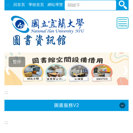
跳
:::
回首頁
學校首頁
網站導覽
到
主
要
內
容
區
暫停
❰
❱
:::
圖書服務V2
:::