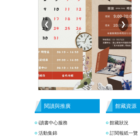
❮
❯
已切換到第 2 張海報
閱讀與推廣
館藏資源
i讀書中心服務
館藏狀況
活動集錦
訂閱報紙一覽