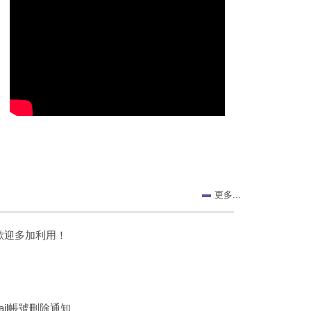
更多...
，歡迎多加利用！
ail帳號刪除通知