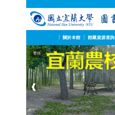
跳
到
主
要
內
容
區
關於本館
館藏資源查詢
暫停
❰