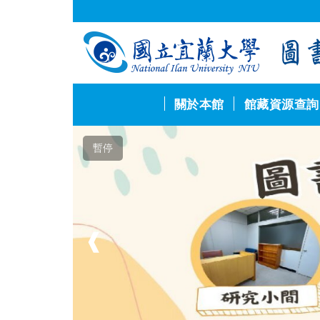
跳
到
主
要
內
容
區
關於本館
館藏資源查詢
暫停
❰