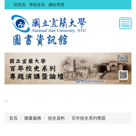
跳
:::
回首頁
學校首頁
網站導覽
到
主
要
內
容
區
:::
首頁
圖書服務
校史資料
百年校史系列專題