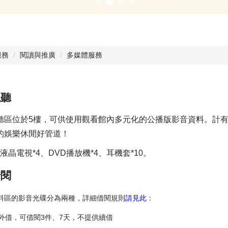
服務
閱讀與推廣
多媒體服務
視聽
聽區位於5樓，可供使用觀看館內多元化的公播版影音資料。計
的娛樂休閒好管道！
液晶電視*4、DVD播放機*4、耳機套*10。
借閱
料區的影音光碟分為兩種，詳細借閱規則
請見此
：
供外借，可借閱3件、7天，不提供續借