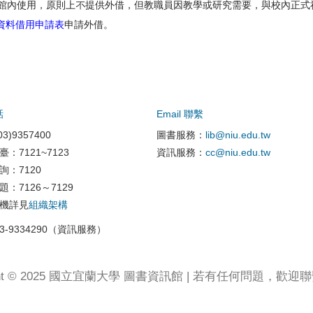
限於館內使用，原則上不提供外借，但教職員因教學或研究需要，與校內正式
資料借用申請表
申請外借。
話
Email 聯繫
3)9357400
圖書服務：
lib@niu.edu.tw
臺：7121~7123
資訊服務：
cc@niu.edu.tw
詢：7120
題：7126～7129
分機詳見
組織架構
3-9334290（資訊服務）
ight © 2025 國立宜蘭大學 圖書資訊館 | 若有任何問題，歡