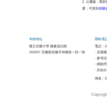
2. 公播版：
要，可填寫
視聽
本館地址
聯絡電
國立宜蘭大學 圖書資訊館
電話：(0
260007 宜蘭縣宜蘭市神農路一段一號
‧ 流通櫃
‧ 參考諮
‧ 網路問
‧ 其他
傳真：0
Copyr