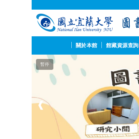
跳
到
主
要
內
容
區
關於本館
館藏資源查詢
暫停
❰