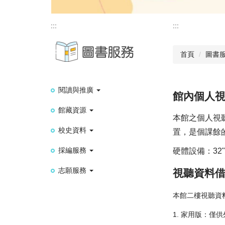
:::
:::
首頁
圖書
閱讀與推廣
館內個人
館藏資源
本館之個人視
校史資料
置，是個課餘
採編服務
硬體設備：32"
志願服務
視聽資料
本館二樓視聽資
1. 家用版：僅