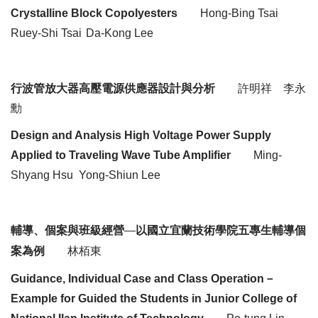
Crystalline Block
Copolyesters
Hong-Bing Tsai
Ruey
-Shi Tsai
Da-Kong Lee
行波管
放大器高壓電源供應器設計與分析
許明祥
李永
勳
Design and Analysis High Voltage Power Supply
Applied to Traveling Wave Tube Amplifier
Ming-
Shyang
Hsu
Yong
-
Shiun
Lee
輔導、個案與班級經營
―
以國立宜蘭技術學院五專生輔導個
案為例
林栢東
－
Guidance, Individual Case and Class Operation
Example for Guided the Students in Junior College of