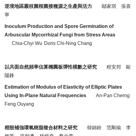
逆境地區
叢枝菌根菌
接種源之生產與活力
鄔家琪
張喜
寧
Inoculum Production and Spore Germination of
Arbuscular
Mycorrhizal
Fungi from Stress Areas
Chia-
Chyi
Wu
Doris
Chi-
Ning
Chang
以共面自然頻率估算橢圓板
彈性模數之
研究
程安邦
歐
陽
鋒
Estimation of Modulus of Elasticity of Elliptic Plates
Using In-Plane Natural Frequencies
An-Pan
Cherng
Feng
Ouyang
稻殼補強
環氧樹脂複合材料之研究
韓錦鈴
范剛瑜
李