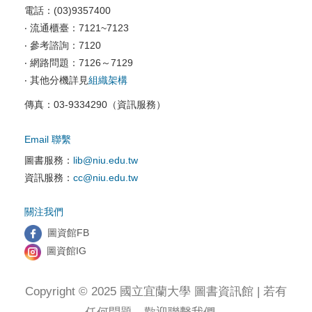
電話：(03)9357400
電腦教室相關
‧ 流通櫃臺：7121~7123
‧ 參考諮詢：7120
資訊服務申請
‧ 網路問題：7126～7129
‧ 其他分機詳見
組織架構
傳真：03-9334290（資訊服務）
Email 聯繫
圖書服務：
lib@niu.edu.tw
資訊服務：
cc@niu.edu.tw
關注我們
圖資館FB
圖資館IG
Copyright © 2025 國立宜蘭大學 圖書資訊館 | 若有