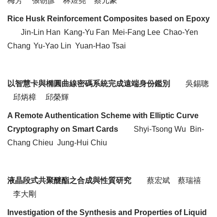
梅芳
張朝彥
林煜堯
蔡元豪
Rice Husk Reinforcement Composites based on Epoxy
Jin
-Lin
Han
Kang
-Yu Fan
Mei-Fang Lee
Chao-Yen
Chang
Yu-Yao Lin
Yuan-
Hao
Tsai
以智慧卡與橢圓曲線密碼系統完成遠端身份鑑別
吳錫聰
邱炳樟
邱榮輝
A Remote Authentication Scheme with Elliptic Curve
Cryptography on Smart Cards
Shyi-Tsong
Wu
Bin
-
Chang
Chieu
Jung-Hui Chiu
液晶段式共聚
醚酯之
合成與性質研究
蔡宏斌
蔡瑞禧
李大剛
Investigation of the Synthesis and Properties of Liquid