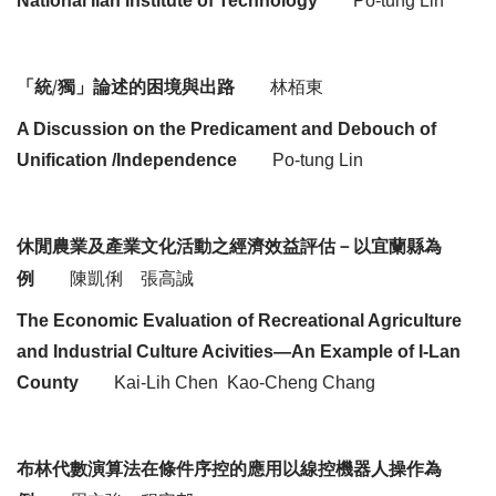
National
Ilan
Institute of Technology
Po-
tung
Lin
「統
/
獨」論述的困境與出路
林栢東
A Discussion on the Predicament and Debouch of
Unification /Independence
Po-
tung
Lin
休閒農業及產業文化活動之經濟效益
評估－以宜蘭縣
為
例
陳凱俐
張高誠
The Economic Evaluation of Recreational Agriculture
and Industrial Culture
Acivities
—An Example of I-
Lan
County
Kai-
Lih
Chen
Kao
-Cheng Chang
布林代數演算法在
條件序控的
應用以線控機器人操作為