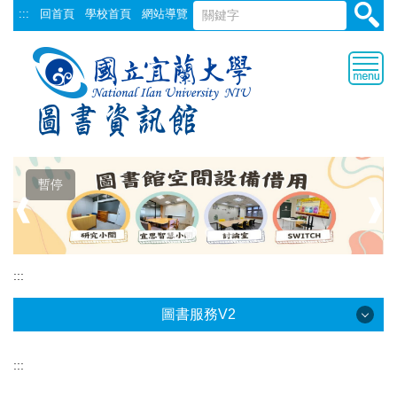
跳
:::
回首頁
學校首頁
網站導覽
到
主
要
內
容
區
暫停
❰
❱
:::
圖書服務V2
:::