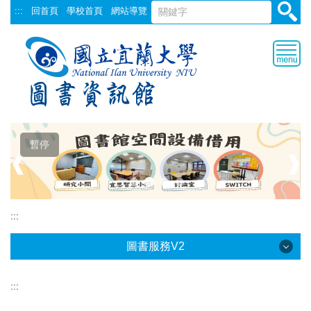
跳
:::
回首頁
學校首頁
網站導覽
到
主
要
內
容
區
暫停
❰
❱
:::
圖書服務V2
:::