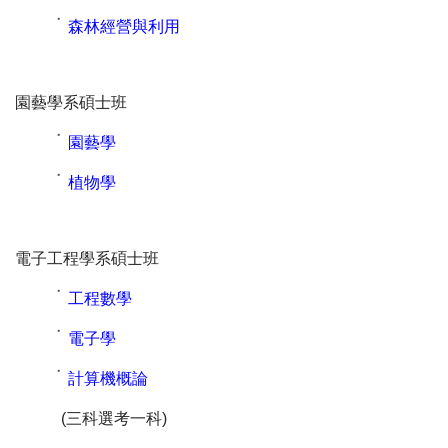
˙
森林經營與利用
園藝學系碩士班
˙
園藝學
˙
植物學
電子工程學系碩士班
˙
工程數學
˙
電子學
˙
計算機概論
(三科選考一科)