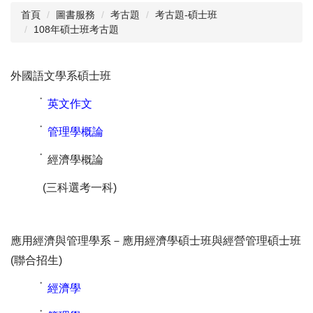
首頁
圖書服務
考古題
考古題-碩士班
108年碩士班考古題
閱讀與推廣
館藏資源
外國語文學系碩士班
校史資料
˙
英文作文
採編服務
˙
管理學概論
志願服務
˙
經濟學概論
(三科選考一科)
應用經濟與管理學系－應用經濟學碩士班與經營管理碩士班
(聯合招生)
˙
經濟學