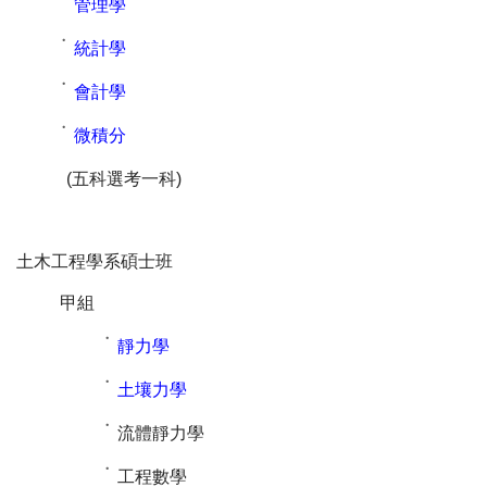
˙
管理學
˙
統計學
˙
會計學
˙
微積分
(五科選考一科)
土木工程學系碩士班
甲組
˙
靜力學
˙
土壤力學
˙
流體靜力學
˙
工程數學