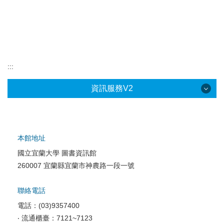
:::
資訊服務V2
本館地址
國立宜蘭大學 圖書資訊館
校園網路服務
260007 宜蘭縣宜蘭市神農路一段一號
校園軟體服務
聯絡電話
校園資訊安全
電話：(03)9357400
電腦教室相關
‧ 流通櫃臺：7121~7123