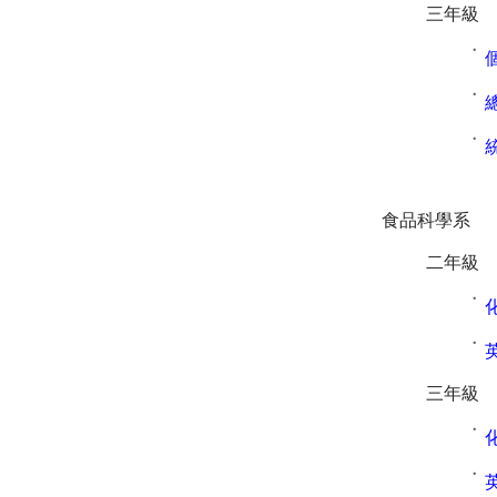
三年級
˙
˙
˙
食品科學系
二年級
˙
˙
三年級
˙
˙