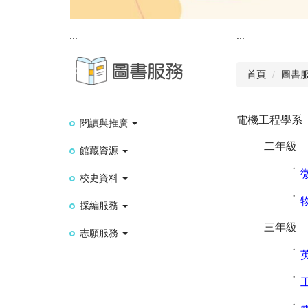
:::
:::
首頁
圖書
電機工程學系
閱讀與推廣
二年級
館藏資源
˙
校史資料
˙
採編服務
三年級
志願服務
˙
˙