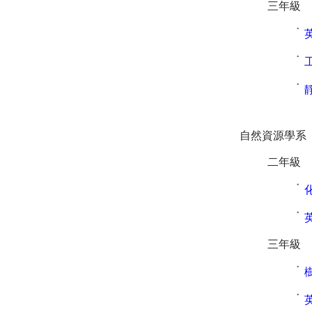
三年級
˙
˙
˙
自然資源學系
二年級
˙
˙
三年級
˙
˙