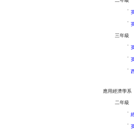
二年級
˙
˙
三年級
˙
˙
˙
應用經濟學系
二年級
˙
˙