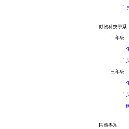
˙
動物科技學系
二年級
˙
˙
三年級
˙
˙
˙
園藝學系