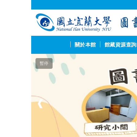
跳
到
主
要
內
容
區
關於本館
館藏資源查詢
暫停
❰