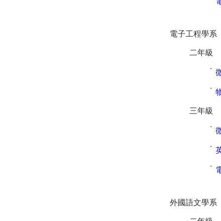
˙
電子工程學系
二年級
˙
˙
三年級
˙
˙
˙
外國語文學系