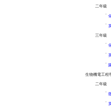
二年級
˙
˙
三年級
˙
˙
˙
生物機電工程
二年級
˙
˙