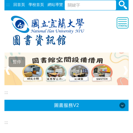
跳
:::
回首頁
學校首頁
網站導覽
到
主
要
內
容
區
暫停
❰
❱
:::
圖書服務V2
:::