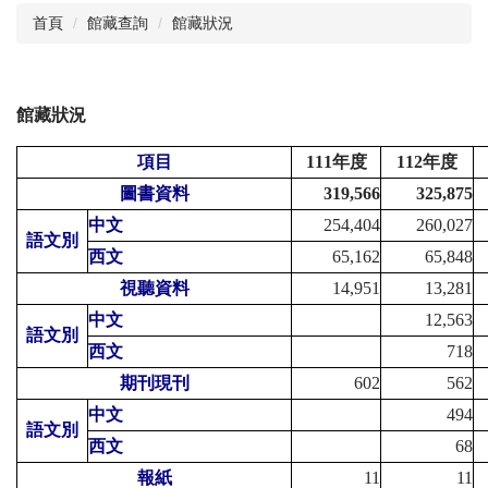
首頁
館藏查詢
館藏狀況
閱讀與推廣
館藏資源
館藏狀況
校史資料
項目
111年度
112年度
採編服務
圖書資料
319,566
325,875
志願服務
中文
254,404
260,027
語文別
西文
65,162
65,848
視聽資料
14,951
13,281
中文
12,563
語文別
西文
718
期刊現刊
602
562
中文
494
語文別
西文
68
報紙
11
11