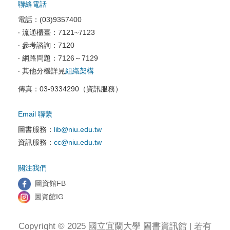
聯絡電話
校園資訊安全
電話：(03)9357400
電腦教室相關
‧ 流通櫃臺：7121~7123
‧ 參考諮詢：7120
資訊服務申請
‧ 網路問題：7126～7129
‧ 其他分機詳見
組織架構
傳真：03-9334290（資訊服務）
Email 聯繫
圖書服務：
lib@niu.edu.tw
資訊服務：
cc@niu.edu.tw
關注我們
圖資館FB
圖資館IG
Copyright © 2025 國立宜蘭大學 圖書資訊館 | 若有