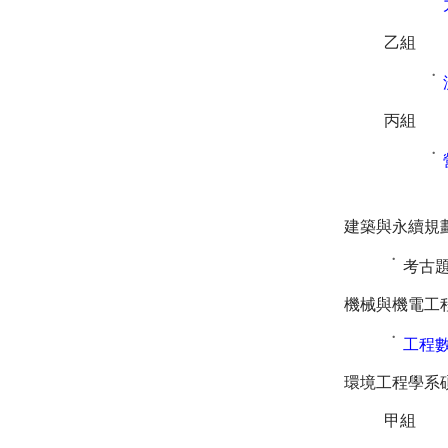
˙
乙組
˙
丙組
˙
建築與永續規
˙
考古
機械與機電工
˙
工程
環境工程學系
甲組