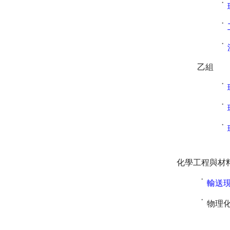
˙
˙
˙
乙組
˙
˙
˙
化學工程與材
˙
輸送
˙
物理化