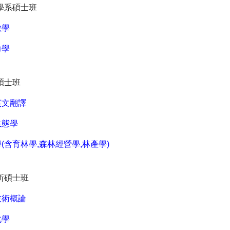
學系碩士班
數學
力學
碩士班
英文翻譯
生態學
(含育林學,森林經營學,林產學)
所碩士班
技術概論
化學