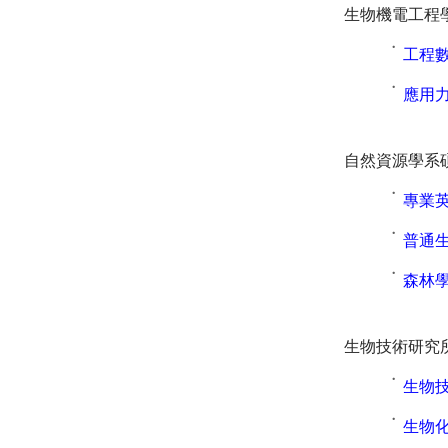
生物機電工程
˙
工程
˙
應用
自然資源學系
˙
專業
˙
普通
˙
森林學
生物技術研究
˙
生物
˙
生物