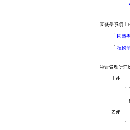
˙
園藝學系碩士
˙
園藝
˙
植物
經營管理研究
甲組
˙
˙
乙組
˙