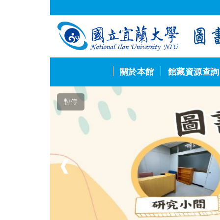
跳
到
主
要
內
容
區
關於本館
館藏資源查詢
暫停
❰