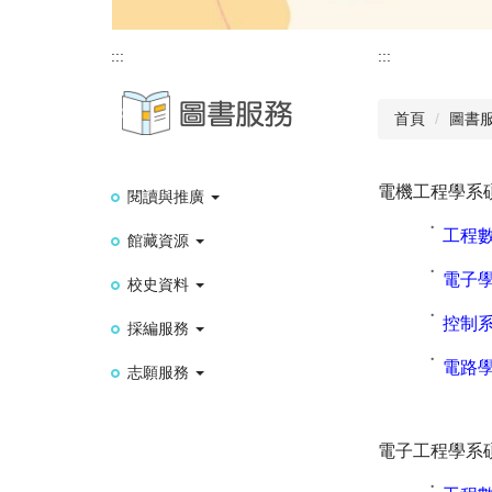
:::
:::
首頁
圖書
電機工程學系
閱讀與推廣
˙
工程
館藏資源
˙
電子
校史資料
˙
控制
採編服務
˙
電路
志願服務
電子工程學系