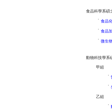
食品科學系碩
˙
食品
˙
食品加
˙
微生物
動物科技學系
甲組
˙
˙
乙組
˙