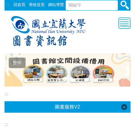
跳
:::
回首頁
學校首頁
網站導覽
到
主
要
內
容
區
暫停
❰
❱
:::
圖書服務V2
:::