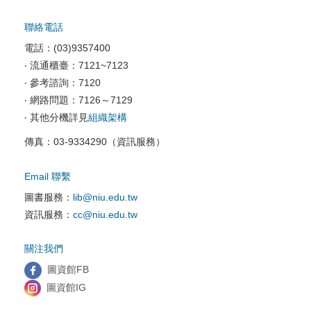
校園軟體服務
聯絡電話
校園資訊安全
電話：(03)9357400
電腦教室相關
‧ 流通櫃臺：7121~7123
‧ 參考諮詢：7120
資訊服務申請
‧ 網路問題：7126～7129
‧ 其他分機詳見
組織架構
傳真：03-9334290（資訊服務）
Email 聯繫
圖書服務：
lib@niu.edu.tw
資訊服務：
cc@niu.edu.tw
關注我們
圖資館FB
圖資館IG