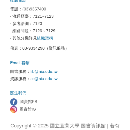
聯絡電話
校園資訊安全
電話：(03)9357400
電腦教室相關
‧ 流通櫃臺：7121~7123
‧ 參考諮詢：7120
資訊服務申請
‧ 網路問題：7126～7129
‧ 其他分機詳見
組織架構
傳真：03-9334290（資訊服務）
Email 聯繫
圖書服務：
lib@niu.edu.tw
資訊服務：
cc@niu.edu.tw
關注我們
圖資館FB
圖資館IG
Copyright © 2025 國立宜蘭大學 圖書資訊館 | 若有