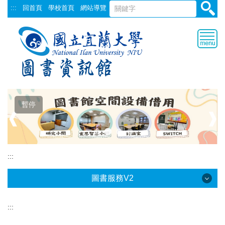
跳
:::
回首頁
學校首頁
網站導覽
到
主
要
內
容
區
暫停
❰
❱
:::
圖書服務V2
:::