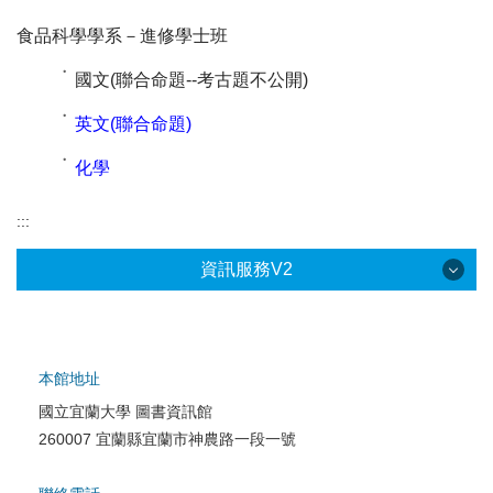
食品科學學系
－
進修學士班
˙
國文(聯合命題--考古題不公開)
˙
英文(聯合命題)
˙
化學
:::
資訊服務V2
本館地址
國立宜蘭大學 圖書資訊館
校園網路服務
260007 宜蘭縣宜蘭市神農路一段一號
校園軟體服務