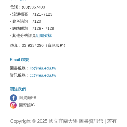
校園資訊安全
電話：(03)9357400
電腦教室相關
‧ 流通櫃臺：7121~7123
‧ 參考諮詢：7120
資訊服務申請
‧ 網路問題：7126～7129
‧ 其他分機詳見
組織架構
傳真：03-9334290（資訊服務）
Email 聯繫
圖書服務：
lib@niu.edu.tw
資訊服務：
cc@niu.edu.tw
關注我們
圖資館FB
圖資館IG
Copyright © 2025 國立宜蘭大學 圖書資訊館 | 若有