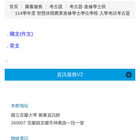
首頁
圖書服務
考古題
考古題-進修學士班
114學年度 智慧休閒農業進修學士學位學程 入學考試考古題
閱讀與推廣
館藏資源
．
國文(作文)
校史資料
．
英文
採編服務
:::
志願服務
資訊服務V2
本館地址
國立宜蘭大學 圖書資訊館
校園網路服務
260007 宜蘭縣宜蘭市神農路一段一號
校園軟體服務
聯絡電話