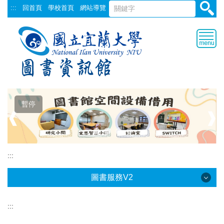
跳
:::
回首頁
學校首頁
網站導覽
到
主
要
內
容
區
暫停
❰
❱
:::
圖書服務V2
:::