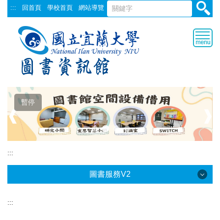
跳
:::
回首頁
學校首頁
網站導覽
到
主
要
內
容
區
暫停
❰
❱
:::
圖書服務V2
:::