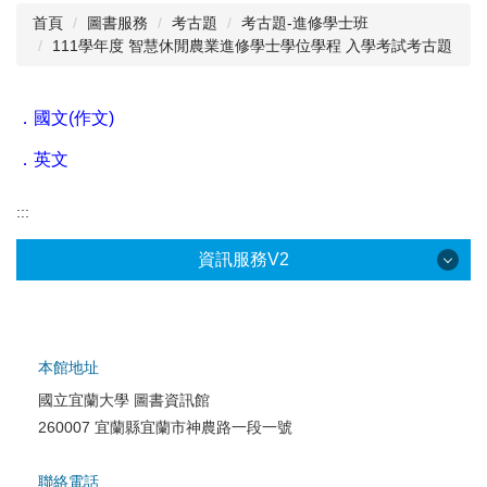
首頁
圖書服務
考古題
考古題-進修學士班
111學年度 智慧休閒農業進修學士學位學程 入學考試考古題
閱讀與推廣
館藏資源
．
國文(作文)
校史資料
．
英文
採編服務
:::
志願服務
資訊服務V2
本館地址
國立宜蘭大學 圖書資訊館
校園網路服務
260007 宜蘭縣宜蘭市神農路一段一號
校園軟體服務
聯絡電話