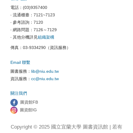
校園資訊安全
電話：(03)9357400
電腦教室相關
‧ 流通櫃臺：7121~7123
‧ 參考諮詢：7120
資訊服務申請
‧ 網路問題：7126～7129
‧ 其他分機詳見
組織架構
傳真：03-9334290（資訊服務）
Email 聯繫
圖書服務：
lib@niu.edu.tw
資訊服務：
cc@niu.edu.tw
關注我們
圖資館FB
圖資館IG
Copyright © 2025 國立宜蘭大學 圖書資訊館 | 若有