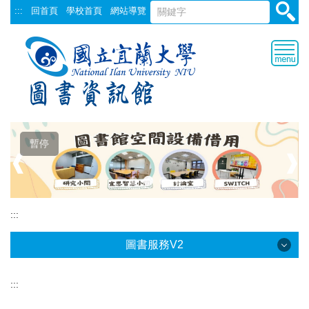
跳
:::
回首頁
學校首頁
網站導覽
到
主
要
內
容
區
暫停
❰
❱
:::
圖書服務V2
:::