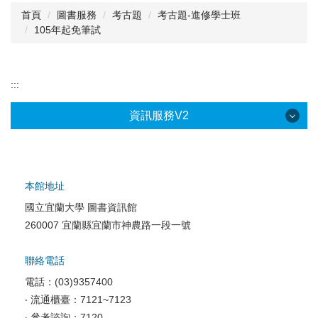
首頁
圖書服務
考古題
考古題-進修學士班
105年起免筆試
閱讀與推廣
館藏資源
:::
校史資料
資訊服務V2
採編服務
志願服務
本館地址
國立宜蘭大學 圖書資訊館
校園網路服務
260007 宜蘭縣宜蘭市神農路一段一號
校園軟體服務
聯絡電話
校園資訊安全
電話：(03)9357400
電腦教室相關
‧ 流通櫃臺：7121~7123
‧ 參考諮詢：7120