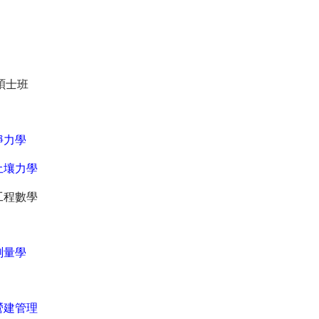
碩士班
靜力學
土壤力學
工程數學
測量學
營建管理