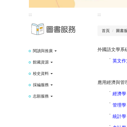
:::
:::
首頁
圖書
外國語文學系
閱讀與推廣
˙
英文作
館藏資源
校史資料
應用經濟與管
採編服務
˙
經濟學
志願服務
˙
管理學
˙
統計學