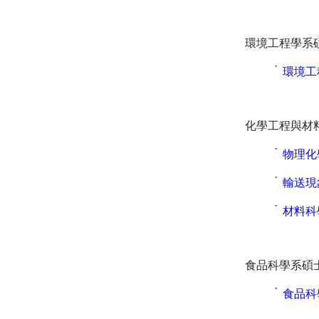
環境工程學系
˙
環境工
化學工程與材
˙
物理化
˙
輸送現
˙
材料科
食品科學系碩
˙
食品科