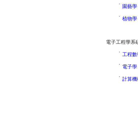
˙
園藝學
˙
植物學
電子工程學系
˙
工程數
˙
電子學
˙
計算機