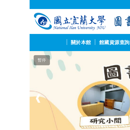
跳
到
主
要
內
容
區
關於本館
館藏資源查詢
暫停
❰