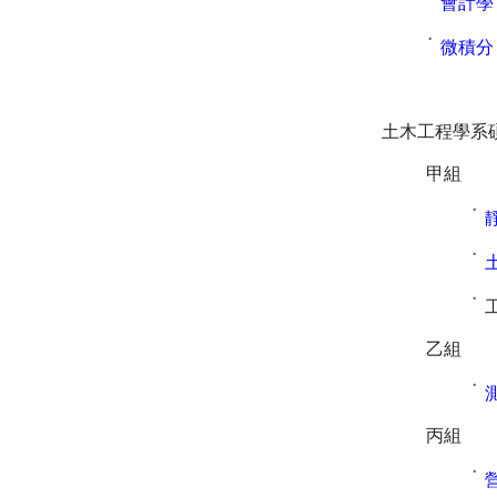
˙
會計學
˙
微積分
土木工程學系
甲組
˙
˙
˙
乙組
˙
丙組
˙