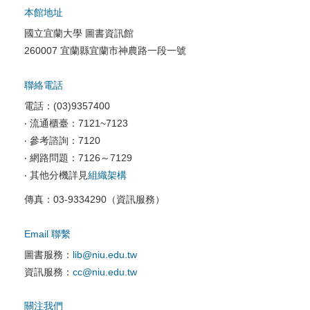
本館地址
國立宜蘭大學 圖書資訊館
校園網路服務
260007 宜蘭縣宜蘭市神農路一段一號
校園軟體服務
聯絡電話
校園資訊安全
電話：(03)9357400
電腦教室相關
‧ 流通櫃臺：7121~7123
‧ 參考諮詢：7120
資訊服務申請
‧ 網路問題：7126～7129
‧ 其他分機詳見
組織架構
傳真：03-9334290（資訊服務）
Email 聯繫
圖書服務：
lib@niu.edu.tw
資訊服務：
cc@niu.edu.tw
關注我們