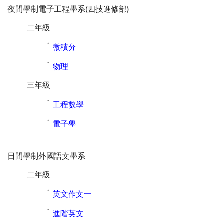
夜間學制電子工程學系(四技進修部)
二年級
˙
微積分
˙
物理
三年級
˙
工程數學
˙
電子學
日間學制外國語文學系
二年級
˙
英文作文一
˙
進階英文