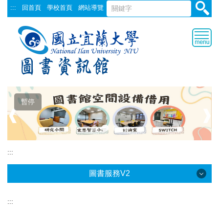
跳
:::
回首頁
學校首頁
網站導覽
到
主
要
內
容
區
暫停
❰
❱
:::
圖書服務V2
:::