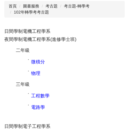
首頁
圖書服務
考古題
考古題-轉學考
102年轉學考考古題
閱讀與推廣
館藏資源
日間學制電機工程學系
校史資料
夜間學制電機工程學系(進修學士班)
採編服務
二年級
志願服務
˙
微積分
˙
物理
三年級
˙
工程數學
˙
電路學
日間學制電子工程學系