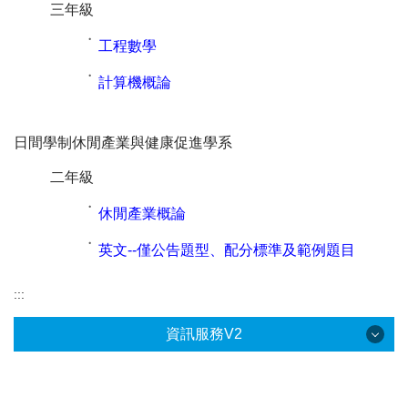
三年級
˙
工程數學
˙
計算機概論
日間學制休閒產業與健康促進學系
二年級
˙
休閒產業概論
˙
英文--僅公告題型、配分標準及範例題目
:::
資訊服務V2