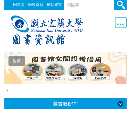
跳
:::
回首頁
學校首頁
網站導覽
到
主
要
內
容
區
暫停
❰
❱
:::
圖書服務V2
:::