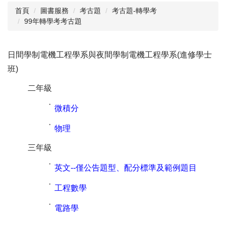
首頁
圖書服務
考古題
考古題-轉學考
99年轉學考考古題
閱讀與推廣
館藏資源
日間學制電機工程學系與夜間學制電機工程學系(進修學士
校史資料
班)
採編服務
二年級
志願服務
˙
微積分
˙
物理
三年級
˙
英文--僅公告題型、配分標準及範例題目
˙
工程數學
˙
電路學