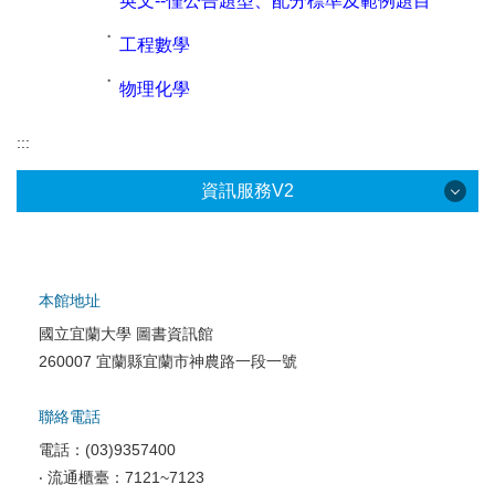
英文--僅公告題型、配分標準及範例題目
˙
工程數學
˙
物理化學
:::
資訊服務V2
本館地址
國立宜蘭大學 圖書資訊館
校園網路服務
260007 宜蘭縣宜蘭市神農路一段一號
校園軟體服務
聯絡電話
校園資訊安全
電話：(03)9357400
電腦教室相關
‧ 流通櫃臺：7121~7123