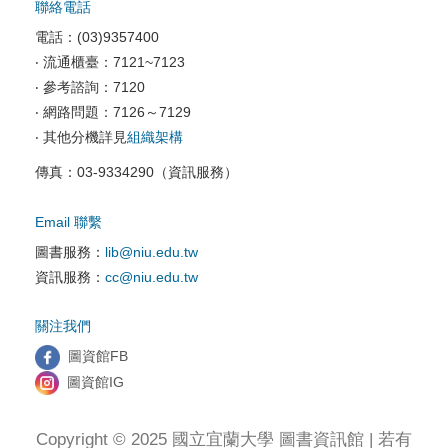
聯絡電話
校園資訊安全
電話：(03)9357400
電腦教室相關
‧ 流通櫃臺：7121~7123
‧ 參考諮詢：7120
資訊服務申請
‧ 網路問題：7126～7129
‧ 其他分機詳見
組織架構
傳真：03-9334290（資訊服務）
Email 聯繫
圖書服務：
lib@niu.edu.tw
資訊服務：
cc@niu.edu.tw
關注我們
圖資館FB
圖資館IG
Copyright © 2025 國立宜蘭大學 圖書資訊館 | 若有