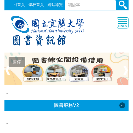
跳
:::
回首頁
學校首頁
網站導覽
到
主
要
內
容
區
暫停
❰
❱
:::
圖書服務V2
:::