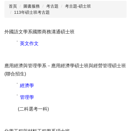
首頁
圖書服務
考古題
考古題-碩士班
113年碩士班考古題
閱讀與推廣
館藏資源
外國語文學系國際商務溝通碩士班
校史資料
˙
英文作文
採編服務
志願服務
應用經濟與管理學系－應用經濟學碩士班與經營管理碩士班
(聯合招生)
˙
經濟學
˙
管理學
(
二
科選考一科)