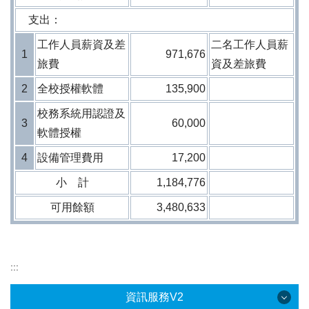
支出：
工作人員薪資及差
二名工作人員薪
1
971,676
旅費
資及差旅費
2
全校授權軟體
135,900
校務系統用認證及
3
60,000
軟體授權
4
設備管理費用
17,200
小 計
1,184,776
可用餘額
3,480,633
:::
資訊服務V2