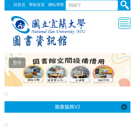
跳
:::
回首頁
學校首頁
網站導覽
到
主
要
內
容
區
暫停
❰
❱
:::
圖書服務V2
:::