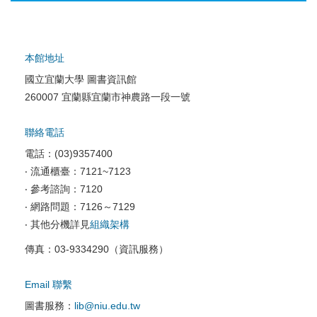
本館地址
國立宜蘭大學 圖書資訊館
校園網路服務
260007 宜蘭縣宜蘭市神農路一段一號
校園軟體服務
聯絡電話
校園資訊安全
電話：(03)9357400
電腦教室相關
‧ 流通櫃臺：7121~7123
‧ 參考諮詢：7120
資訊服務申請
‧ 網路問題：7126～7129
‧ 其他分機詳見
組織架構
傳真：03-9334290（資訊服務）
Email 聯繫
圖書服務：
lib@niu.edu.tw