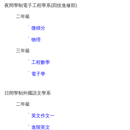
夜間學制電子工程學系(四技進修部)
二年級
˙
微積分
˙
物理
三年級
˙
工程數學
˙
電子學
日間學制外國語文學系
二年級
˙
英文作文一
˙
進階英文