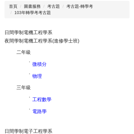
首頁
圖書服務
考古題
考古題-轉學考
103年轉學考考古題
閱讀與推廣
館藏資源
日間學制電機工程學系
校史資料
夜間學制電機工程學系(進修學士班)
採編服務
二年級
志願服務
˙
微積分
˙
物理
三年級
˙
工程數學
˙
電路學
日間學制電子工程學系