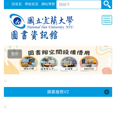
跳
:::
回首頁
學校首頁
網站導覽
到
主
要
內
容
區
暫停
❰
❱
:::
圖書服務V2
:::