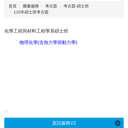
首頁
圖書服務
考古題
考古題-碩士班
115年碩士班考古題
閱讀與推廣
館藏資源
化學工程與材料工程學系碩士班
校史資料
˙
物理化學(含熱力學與動力學)
採編服務
志願服務
:::
資訊服務V2