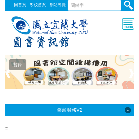
跳
:::
回首頁
學校首頁
網站導覽
到
主
要
內
容
區
暫停
❰
❱
:::
圖書服務V2
:::