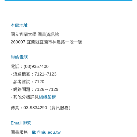
本館地址
國立宜蘭大學 圖書資訊館
校園網路服務
260007 宜蘭縣宜蘭市神農路一段一號
校園軟體服務
聯絡電話
校園資訊安全
電話：(03)9357400
電腦教室相關
‧ 流通櫃臺：7121~7123
‧ 參考諮詢：7120
資訊服務申請
‧ 網路問題：7126～7129
‧ 其他分機詳見
組織架構
傳真：03-9334290（資訊服務）
Email 聯繫
圖書服務：
lib@niu.edu.tw