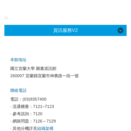
:::
資訊服務V2
本館地址
國立宜蘭大學 圖書資訊館
校園網路服務
260007 宜蘭縣宜蘭市神農路一段一號
校園軟體服務
聯絡電話
校園資訊安全
電話：(03)9357400
電腦教室相關
‧ 流通櫃臺：7121~7123
‧ 參考諮詢：7120
資訊服務申請
‧ 網路問題：7126～7129
‧ 其他分機詳見
組織架構