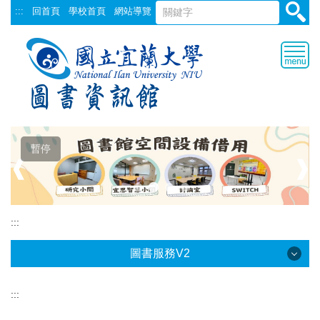
跳
:::
回首頁
學校首頁
網站導覽
到
主
要
內
容
區
暫停
❰
❱
:::
圖書服務V2
:::