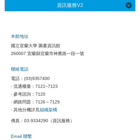
資訊服務V2
本館地址
國立宜蘭大學 圖書資訊館
校園網路服務
260007 宜蘭縣宜蘭市神農路一段一號
校園軟體服務
聯絡電話
校園資訊安全
電話：(03)9357400
電腦教室相關
‧ 流通櫃臺：7121~7123
‧ 參考諮詢：7120
資訊服務申請
‧ 網路問題：7126～7129
‧ 其他分機詳見
組織架構
傳真：03-9334290（資訊服務）
Email 聯繫