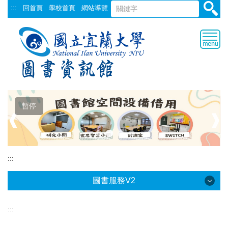
跳
:::
回首頁
學校首頁
網站導覽
到
主
要
內
容
區
暫停
❰
❱
:::
圖書服務V2
:::