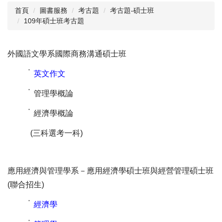
首頁
圖書服務
考古題
考古題-碩士班
109年碩士班考古題
閱讀與推廣
館藏資源
外國語文學系國際商務溝通碩士班
校史資料
˙
英文作文
採編服務
˙
管理學概論
志願服務
˙
經濟學概論
(三科選考一科)
應用經濟與管理學系－應用經濟學碩士班與經營管理碩士班
(聯合招生)
˙
經濟學