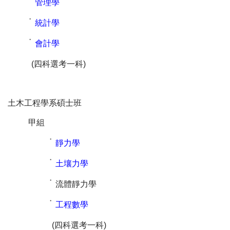
˙
管理學
˙
統計學
˙
會計學
(四科選考一科)
土木工程學系碩士班
甲組
˙
靜力學
˙
土壤力學
˙
流體靜力學
˙
工程數學
(四科選考一科)