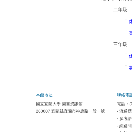
二年級
˙
˙
三年級
˙
˙
本館地址
聯絡電
國立宜蘭大學 圖書資訊館
電話：(0
260007 宜蘭縣宜蘭市神農路一段一號
‧ 流通櫃
‧ 參考諮
‧ 網路問