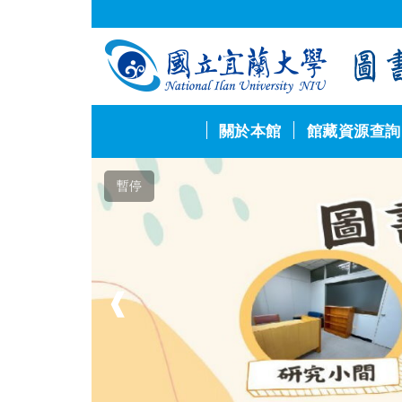
跳
到
主
要
內
容
區
關於本館
館藏資源查詢
暫停
❰