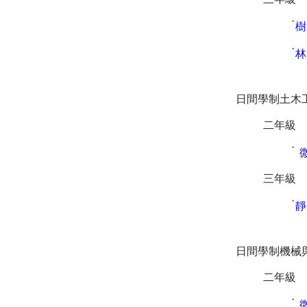
˙
樹
˙
林
日間學制土木
二年級
˙
三年級
˙
靜
日間學制機械
二年級
˙