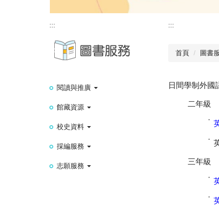
:::
:::
首頁
圖書
日間學制外國
閱讀與推廣
二年級
館藏資源
˙
校史資料
˙
採編服務
三年級
志願服務
˙
˙