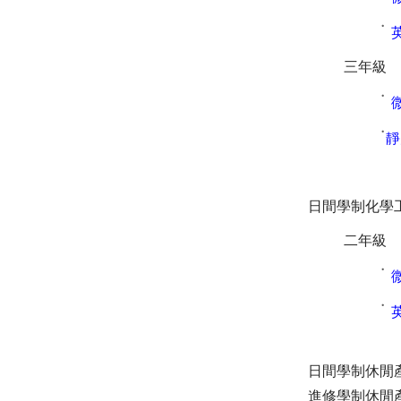
˙
三
年級
˙
˙
靜
日間學制化學
二年級
˙
˙
日間學制休閒
進修學制休閒