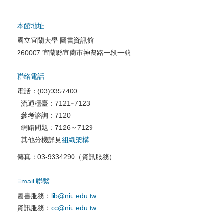
本館地址
國立宜蘭大學 圖書資訊館
校園網路服務
260007 宜蘭縣宜蘭市神農路一段一號
校園軟體服務
聯絡電話
校園資訊安全
電話：(03)9357400
電腦教室相關
‧ 流通櫃臺：7121~7123
‧ 參考諮詢：7120
資訊服務申請
‧ 網路問題：7126～7129
‧ 其他分機詳見
組織架構
傳真：03-9334290（資訊服務）
Email 聯繫
圖書服務：
lib@niu.edu.tw
資訊服務：
cc@niu.edu.tw