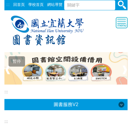
跳
:::
回首頁
學校首頁
網站導覽
到
主
要
內
容
區
暫停
❰
❱
:::
圖書服務V2
:::