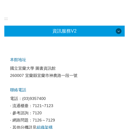
:::
資訊服務V2
本館地址
國立宜蘭大學 圖書資訊館
校園網路服務
260007 宜蘭縣宜蘭市神農路一段一號
校園軟體服務
聯絡電話
校園資訊安全
電話：(03)9357400
電腦教室相關
‧ 流通櫃臺：7121~7123
‧ 參考諮詢：7120
資訊服務申請
‧ 網路問題：7126～7129
‧ 其他分機詳見
組織架構