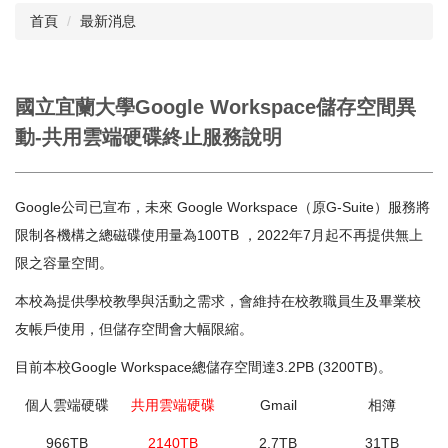
首頁
最新消息
閱讀與推廣
館藏資源
國立宜蘭大學Google Workspace儲存空間異
校史資料
動-共用雲端硬碟終止服務說明
採編服務
志願服務
Google公司已宣布，未來 Google Workspace（原G-Suite）服務將
限制各機構之總磁碟使用量為100TB ，2022年7月起不再提供無上
限之容量空間。
本校為提供學校教學與活動之需求，會維持在校教職員生及畢業校
友帳戶使用，但儲存空間會大幅限縮。
目前本校Google Workspace總儲存空間達3.2PB (3200TB)。
個人雲端硬碟
共用雲端硬碟
Gmail
相簿
966TB
2140TB
2.7TB
31TB