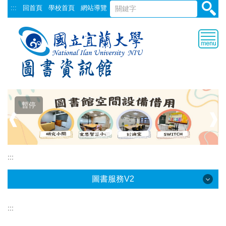
跳
:::
回首頁
學校首頁
網站導覽
到
主
要
內
容
區
暫停
❰
❱
:::
圖書服務V2
:::