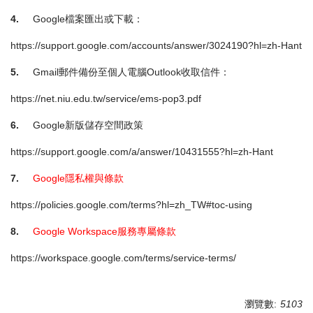
4.
Google檔案匯出或下載：
https://support.google.com/accounts/answer/3024190?hl=zh-Hant
5.
Gmail郵件備份至個人電腦Outlook收取信件：
https://net.niu.edu.tw/service/ems-pop3.pdf
6.
Google新版儲存空間政策
https://support.google.com/a/answer/10431555?hl=zh-Hant
7.
Google隱私權與條款
https://policies.google.com/terms?hl=zh_TW#toc-using
8.
Google Workspace服務專屬條款
https://workspace.google.com/terms/service-terms/
瀏覽數:
5103