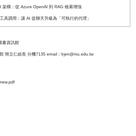
I 架構：從 Azure OpenAI 到 RAG 檢索增強
c AI 與工具調用：讓 AI 從聊天升級為「可執行的代理」
圖書資訊館
立仁組長 分機7135 email：lrjen@niu.edu.tw
ew.pdf