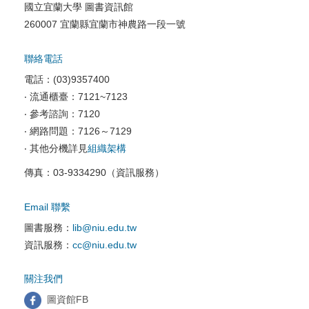
國立宜蘭大學 圖書資訊館
校園網路服務
260007 宜蘭縣宜蘭市神農路一段一號
校園軟體服務
聯絡電話
校園資訊安全
電話：(03)9357400
電腦教室相關
‧ 流通櫃臺：7121~7123
‧ 參考諮詢：7120
資訊服務申請
‧ 網路問題：7126～7129
‧ 其他分機詳見
組織架構
傳真：03-9334290（資訊服務）
Email 聯繫
圖書服務：
lib@niu.edu.tw
資訊服務：
cc@niu.edu.tw
關注我們
圖資館FB