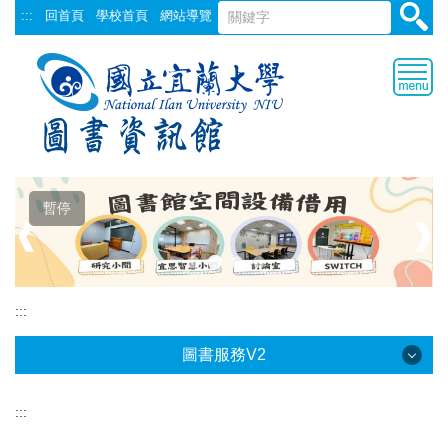
跳
:::
回首頁
學校首頁
網站導覽
到
主
要
內
容
區
暫停
❰
❱
:::
圖書服務V2
:::