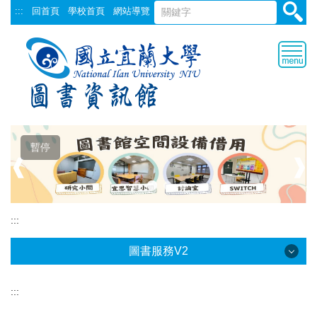
跳
:::
回首頁
學校首頁
網站導覽
到
主
要
內
容
區
暫停
❰
❱
:::
圖書服務V2
:::