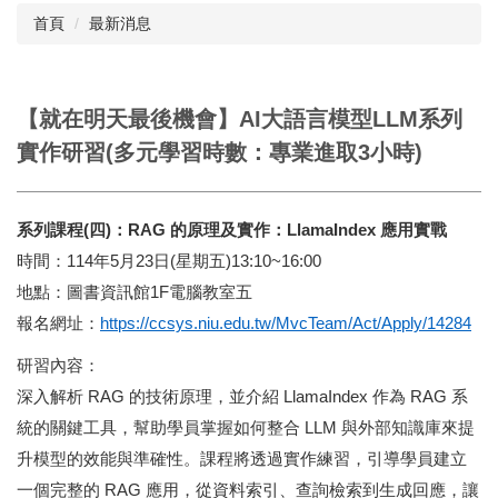
首頁
最新消息
閱讀與推廣
館藏資源
【就在明天最後機會】AI大語言模型LLM系列
校史資料
實作研習(多元學習時數：專業進取3小時)
採編服務
志願服務
系列課程(四)：RAG 的原理及實作：LlamaIndex 應用實戰
時間：114年5月23日(星期五)13:10~16:00
地點：圖書資訊館1F電腦教室五
報名網址：
https://ccsys.niu.edu.tw/MvcTeam/Act/Apply/14284
研習內容：
深入解析 RAG 的技術原理，並介紹 LlamaIndex 作為 RAG 系
統的關鍵工具，幫助學員掌握如何整合 LLM 與外部知識庫來提
升模型的效能與準確性。課程將透過實作練習，引導學員建立
一個完整的 RAG 應用，從資料索引、查詢檢索到生成回應，讓