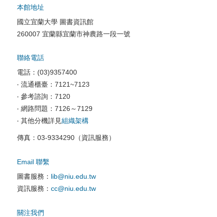
本館地址
國立宜蘭大學 圖書資訊館
校園網路服務
260007 宜蘭縣宜蘭市神農路一段一號
校園軟體服務
聯絡電話
校園資訊安全
電話：(03)9357400
電腦教室相關
‧ 流通櫃臺：7121~7123
‧ 參考諮詢：7120
資訊服務申請
‧ 網路問題：7126～7129
‧ 其他分機詳見
組織架構
傳真：03-9334290（資訊服務）
Email 聯繫
圖書服務：
lib@niu.edu.tw
資訊服務：
cc@niu.edu.tw
關注我們