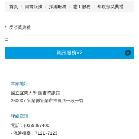
首頁
圖書服務
採編服務
志工服務
年度頒奬典禮
閱讀與推廣
館藏資源
年度頒奬典禮
校史資料
:::
採編服務
資訊服務V2
志願服務
本館地址
國立宜蘭大學 圖書資訊館
校園網路服務
260007 宜蘭縣宜蘭市神農路一段一號
校園軟體服務
聯絡電話
校園資訊安全
電話：(03)9357400
電腦教室相關
‧ 流通櫃臺：7121~7123