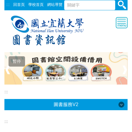
跳
:::
回首頁
學校首頁
網站導覽
到
主
要
內
容
區
暫停
❰
❱
:::
圖書服務V2
:::