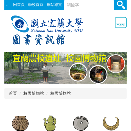
跳
:::
回首頁
學校首頁
網站導覽
到
主
要
內
容
區
首頁
校園博物館
校園博物館