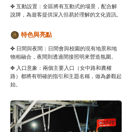
✤ 互動設置：全區將有互動式的場景，配合解
說牌，為遊客提供深入但易於理解的⽂化資訊。
特⾊與亮點
✤ ⽇間與夜間：⽇間會與校園的現有地景和地
物相融合，夜間則透過間接照明來營造氛圍。
✤ 入⼝意象：兩個主要入⼝（女中路和農權
路）都將有明確的指引和主題名稱，做為參觀起
始。