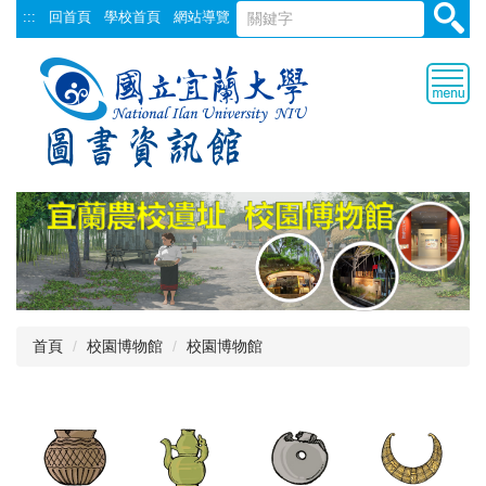
跳
:::
回首頁
學校首頁
網站導覽
到
主
要
內
容
區
首頁
校園博物館
校園博物館