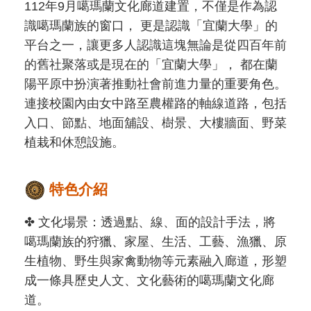
112年9月噶瑪蘭⽂化廊道建置，不僅是作為認
識噶瑪蘭族的窗⼝， 更是認識「宜蘭⼤學」的
平台之⼀，讓更多⼈認識這塊無論是從四百年前
的舊社聚落或是現在的「宜蘭⼤學」， 都在蘭
陽平原中扮演著推動社會前進⼒量的重要⾓⾊。
連接校園內由女中路⾄農權路的軸線道路，包括
入⼝、節點、地⾯舖設、樹景、⼤樓牆⾯、野菜
植栽和休憩設施。
特色介紹
✤ ⽂化場景：透過點、線、⾯的設計⼿法，將
噶瑪蘭族的狩獵、家屋、⽣活、⼯藝、漁獵、原
⽣植物、野⽣與家禽動物等元素融入廊道，形塑
成⼀條具歷史⼈⽂、⽂化藝術的噶瑪蘭⽂化廊
道。